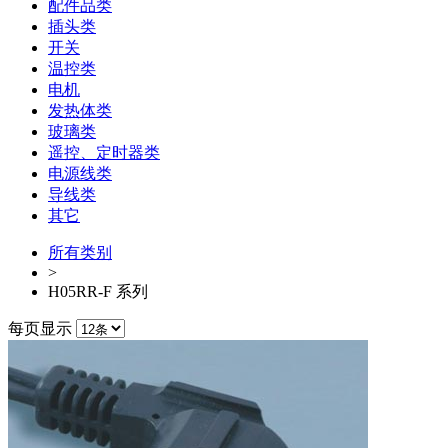
配件品类
插头类
开关
温控类
电机
发热体类
玻璃类
遥控、定时器类
电源线类
导线类
其它
所有类别
>
H05RR-F 系列
每页显示