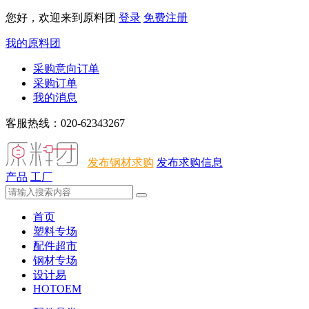
您好，欢迎来到原料团
登录
免费注册
我的原料团
采购意向订单
采购订单
我的消息
客服热线：020-62343267
发布钢材求购
发布求购信息
产品
工厂
首页
塑料专场
配件超市
钢材专场
设计易
HOTOEM