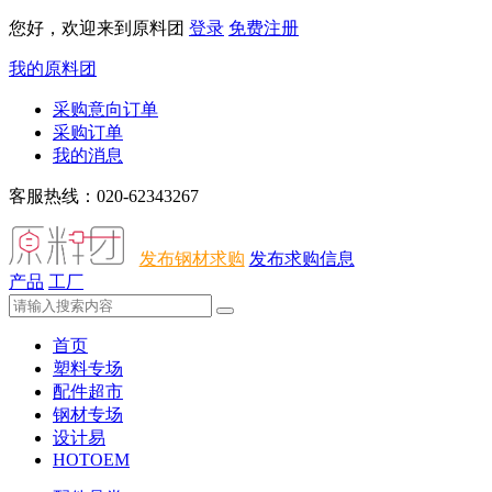
您好，欢迎来到原料团
登录
免费注册
我的原料团
采购意向订单
采购订单
我的消息
客服热线：020-62343267
发布钢材求购
发布求购信息
产品
工厂
首页
塑料专场
配件超市
钢材专场
设计易
HOTOEM